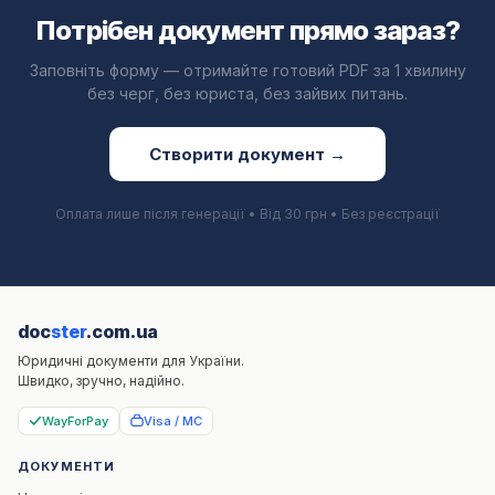
Потрібен документ прямо зараз?
Заповніть форму — отримайте готовий PDF за 1 хвилину
без черг, без юриста, без зайвих питань.
Створити документ →
Оплата лише після генерації • Від 30 грн • Без реєстрації
doc
ster
.com.ua
Юридичні документи для України.
Швидко, зручно, надійно.
WayForPay
Visa / MC
ДОКУМЕНТИ