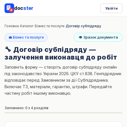
doc
ster
Увійти
Головна
›
Каталог
›
Бізнес та послуги
›
Договір субпідряду
👁
Зразок документа
💼 Бізнес та послуги
🔧 Договір субпідряду —
залучення виконавця до робіт
Заповніть форму — створіть договір субпідряду онлайн
під законодавство України 2026. ЦКУ ст.838. Генпідрядник
відповідає перед Замовником за дії Субпідрядника.
Включає ТЗ, матеріали, гарантію, штрафи. Передайте
частину робіт іншому виконавцю.
Заповнено: 0 з 4 розділів