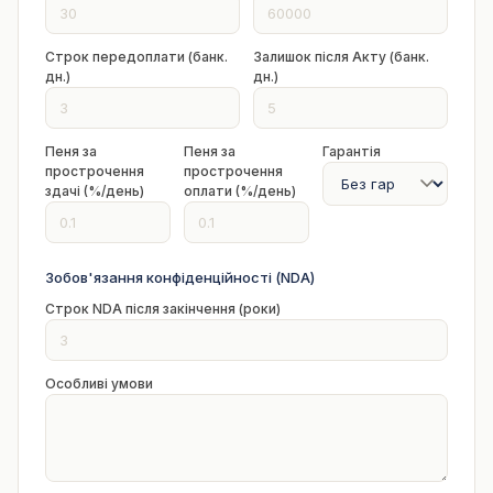
Строк передоплати (банк.
Залишок після Акту (банк.
дн.)
дн.)
Пеня за
Пеня за
Гарантія
прострочення
прострочення
здачі (%/день)
оплати (%/день)
Зобов'язання конфіденційності (NDA)
Строк NDA після закінчення (роки)
Особливі умови