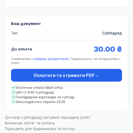
Ваш документ
Тип
Субпідряд
30.00 ₴
До оплати
Ознайомтеся з
умовами використання
. Продовжуючи, ви погоджуєтесь з
ними.
Оплатити та отримати PDF →
Безпечна оплата WayForPay
ЦКУ ст.838 (субпідряд)
Генпідрядник відповідає за субпідр.
Законодавство України 2026
🚀 Створити документ
Договір субпідряду регулює передачу робіт.
Визначає обсяг та оплату.
Підходить для будівництва та послуг.