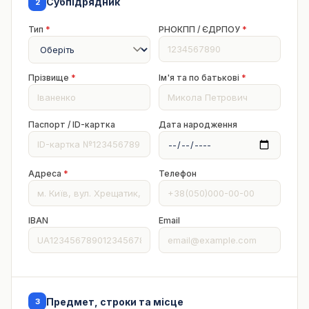
Субпідрядник
2
Тип
*
РНОКПП / ЄДРПОУ
*
Прізвище
*
Ім'я та по батькові
*
Паспорт / ID-картка
Дата народження
Адреса
*
Телефон
IBAN
Email
Предмет, строки та місце
3