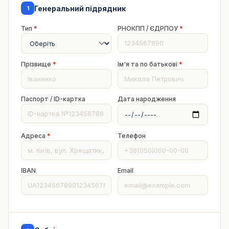
Генеральний підрядник
1
Тип
*
РНОКПП / ЄДРПОУ
*
Прізвище
*
Ім'я та по батькові
*
Паспорт / ID-картка
Дата народження
Адреса
*
Телефон
IBAN
Email