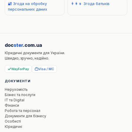
🔐 Згода на обробку
👨‍👩‍👧 Згода батьків
персональних даних
doc
ster
.com.ua
Юридичні документи для України.
Швидко, зручно, надійно.
WayForPay
Visa / MC
ДОКУМЕНТИ
Нерухомість
Бізнес та послуги
IT та Digital
Фінанси
Робота та персонал
Документи для бізнесу
Особисті
Юридичні