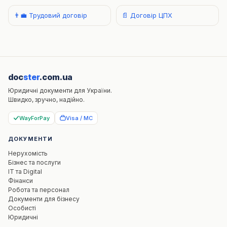
👨‍💼 Трудовий договір
📄 Договір ЦПХ
doc
ster
.com.ua
Юридичні документи для України.
Швидко, зручно, надійно.
WayForPay
Visa / MC
ДОКУМЕНТИ
Нерухомість
Бізнес та послуги
IT та Digital
Фінанси
Робота та персонал
Документи для бізнесу
Особисті
Юридичні