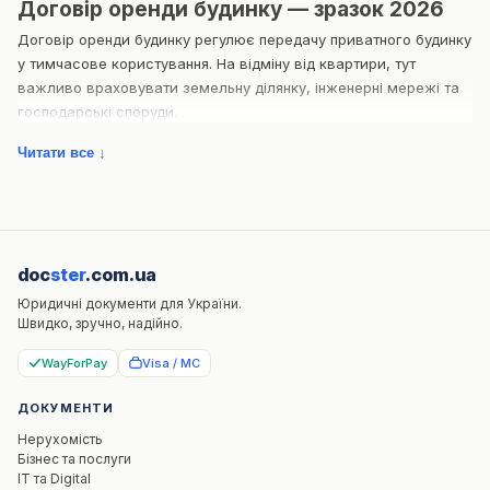
Договір оренди будинку — зразок 2026
Договір оренди будинку регулює передачу приватного будинку
у тимчасове користування. На відміну від квартири, тут
важливо враховувати земельну ділянку, інженерні мережі та
господарські споруди.
Правильно складений договір дозволяє визначити правила
Читати все ↓
користування територією. Це знижує ризики та робить
відносини між сторонами передбачуваними. Правильно
складений договір дозволяє контролювати комунальні
платежі. Це знижує ризики та робить відносини між сторонами
передбачуваними. Правильно складений договір дозволяє
doc
ster
.com.ua
фіксувати стан будинку. Це знижує ризики та робить відносини
Юридичні документи для України.
між сторонами передбачуваними. Правильно складений
Швидко, зручно, надійно.
договір дозволяє уникати конфліктів із сусідами. Це знижує
ризики та робить відносини між сторонами передбачуваними.
WayForPay
Visa / MC
Правильно складений договір дозволяє регламентувати
ДОКУМЕНТИ
використання ділянки. Це знижує ризики та робить відносини
між сторонами передбачуваними. Правильно складений
Нерухомість
договір дозволяє встановити відповідальність за мережі. Це
Бізнес та послуги
IT та Digital
знижує ризики та робить відносини між сторонами