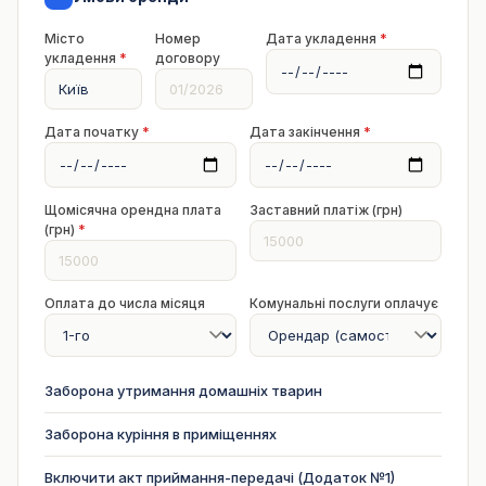
Місто
Номер
Дата укладення
*
укладення
*
договору
Дата початку
*
Дата закінчення
*
Щомісячна орендна плата
Заставний платіж (грн)
(грн)
*
Оплата до числа місяця
Комунальні послуги оплачує
Заборона утримання домашніх тварин
Заборона куріння в приміщеннях
Включити акт приймання-передачі (Додаток №1)