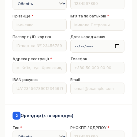
Прізвище
*
Ім'я та по батькові
*
Паспорт / ID-картка
Дата народження
Адреса реєстрації
*
Телефон
IBAN рахунок
Email
Орендар (хто орендує)
2
Тип
*
РНОКПП / ЄДРПОУ
*