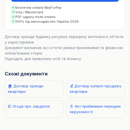
Безпечна оплата WayForPay
Visa / Mastercard
PDF одразу після оплати
100% під законодавство України 2026
Договір оренди будинку регулює передачу житлового об’єкта
у користування.
Документ визначає всі істотні умови проживання та фінансові
зобов’язання сторін.
Підходить для приватних осіб та бізнесу.
Схожі документи
🏠 Договір оренди
💰 Договір купівлі-продажу
квартири
квартири
🚀 Створити документ
💵 Угода про завдаток
📄 Акт приймання-передачі
нерухомості