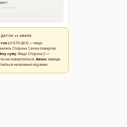
ДМЕТ
 заповнено —
АВДАТОК vs АВАНС
аток
(ст.570 ЦКУ) — якщо
вилась Сторона 1, вона повертає
йну суму
. Якщо Сторона 2 —
ток не повертається.
Аванс
завжди
тається незалежно від вини.