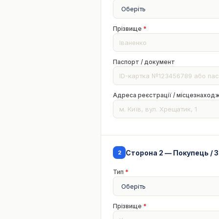
Прізвище
*
Паспорт / документ
Адреса реєстрації / місцезнаход
Сторона 2 — Покупець / 
2
Тип
*
Прізвище
*