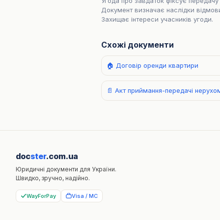
Угода про завдаток фіксує передачу 
Документ визначає наслідки відмови
Захищає інтереси учасників угоди.
Схожі документи
🏠 Договір оренди квартири
📄 Акт приймання-передачі нерухо
doc
ster
.com.ua
Юридичні документи для України.
Швидко, зручно, надійно.
WayForPay
Visa / MC