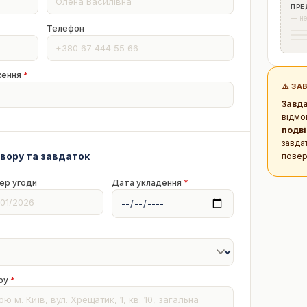
ПРЕ
— не
Телефон
ження
*
⚠️ З
Завд
відмо
подві
завда
вору та завдаток
повер
ер угоди
Дата укладення
*
ору
*