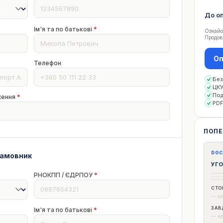
До о
Ім'я та по батькові
*
Ознайо
Продов
Оп
Телефон
Без
ЦКУ
Под
ження
*
PDF
ПОПЕ
DOC
Замовник
УГО
РНОКПП / ЄДРПОУ
*
СТО
— не
ЗАВ
Ім'я та по батькові
*
— не