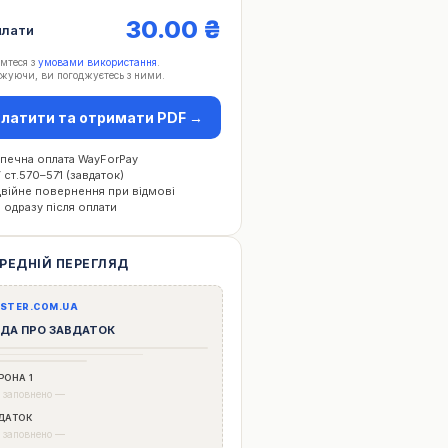
30.00 ₴
плати
мтеся з
умовами використання
.
жуючи, ви погоджуєтесь з ними.
латити та отримати PDF →
печна оплата WayForPay
 ст.570–571 (завдаток)
війне повернення при відмові
 одразу після оплати
РЕДНІЙ ПЕРЕГЛЯД
STER.COM.UA
ДА ПРО ЗАВДАТОК
РОНА 1
 заповнено —
ДАТОК
 заповнено —