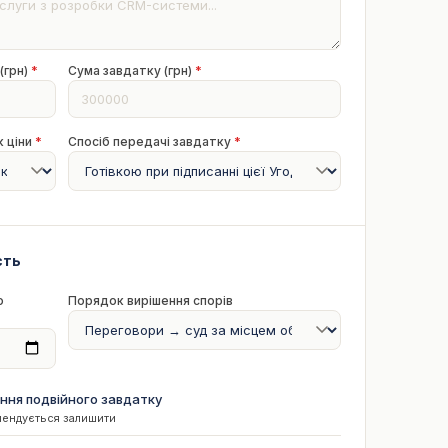
(грн)
*
Сума завдатку (грн)
*
к ціни
*
Спосіб передачі завдатку
*
сть
о
Порядок вирішення спорів
ення подвійного завдатку
мендується залишити