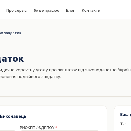
Про сервіс
Як це працює
Блог
Контакти
ро завдаток
даток
дично коректну угоду про завдаток під законодавство України 
ернення подвійного завдатку.
Ваш 
 Виконавець
Тип
РНОКПП / ЄДРПОУ
*