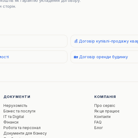
коштів як гарантію укладення договору.
 сторін.
💰 Договір купівлі-продажу кв
мості
🏡 Договір оренди будинку
ДОКУМЕНТИ
КОМПАНІЯ
Нерухомість
Про сервіс
Бізнес та послуги
Як це працює
IT та Digital
Контакти
Фінанси
FAQ
Робота та персонал
Блог
Документи для бізнесу