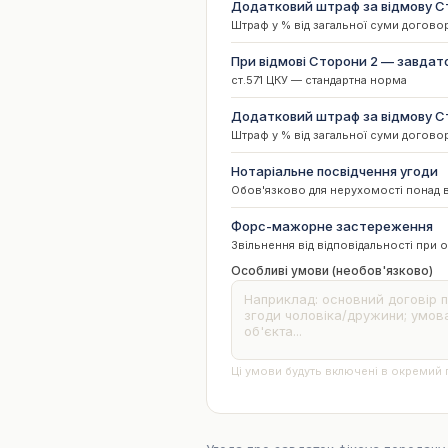
Додатковий штраф за відмову Ст
Штраф у % від загальної суми догово
При відмові Сторони 2 — завдат
ст.571 ЦКУ — стандартна норма
Додатковий штраф за відмову С
Штраф у % від загальної суми догово
Нотаріальне посвідчення угоди
Обов'язково для нерухомості понад 
Форс-мажорне застереження
Звільнення від відповідальності при
Особливі умови (необов'язково)
Ці умови будуть включені в окремий 
🚀 Створити докуме