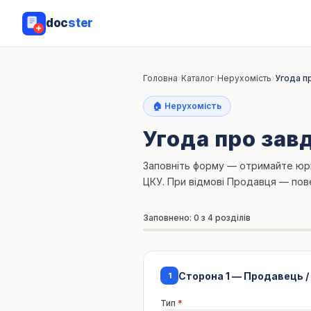
doc
ster
Головна
›
Каталог
›
Нерухомість
›
Угода п
🏠 Нерухомість
Угода про зав
Заповніть форму — отримайте юри
ЦКУ. При відмові Продавця — пов
Заповнено: 0 з 4 розділів
Сторона 1 — Продавець /
1
Тип
*