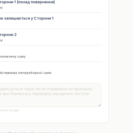
орони 1 (понад повернення)
ру
ок залишається у Сторони 1
торони 2
ру
визначену суму
 обставинах непереборної сили
пункт угоди
нт