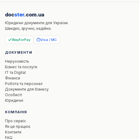
doc
ster
.com.ua
Юридичні документи для України.
Швидко, зручно, надійно.
WayForPay
Visa / MC
ДОКУМЕНТИ
Нерухомість
Бізнес та послуги
IT та Digital
Фінанси
Робота та персонал
Документи для бізнесу
Особисті
Юридичні
КОМПАНІЯ
Про сервіс
Як це працює
Контакти
FAQ