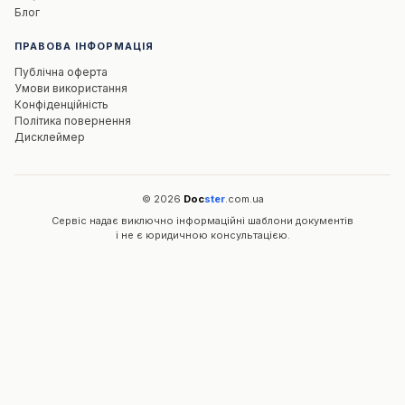
Блог
📄
ПРАВОВА ІНФОРМАЦІЯ
Публічна оферта
Відкрити PDF
Умови використання
Конфіденційність
Політика повернення
Дисклеймер
© 2026
Doc
ster
.com.ua
Сервіс надає виключно інформаційні шаблони документів
і не є юридичною консультацією.
Email