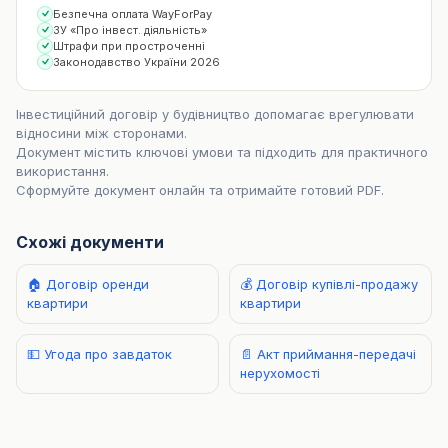
Безпечна оплата WayForPay
ЗУ «Про інвест. діяльність»
Штрафи при простроченні
Законодавство України 2026
🚀 Створити документ
Інвестиційний договір у будівництво допомагає врегулювати
відносини між сторонами.
Документ містить ключові умови та підходить для практичного
використання.
Сформуйте документ онлайн та отримайте готовий PDF.
Схожі документи
🏠 Договір оренди
💰 Договір купівлі-продажу
квартири
квартири
💵 Угода про завдаток
📄 Акт приймання-передачі
нерухомості