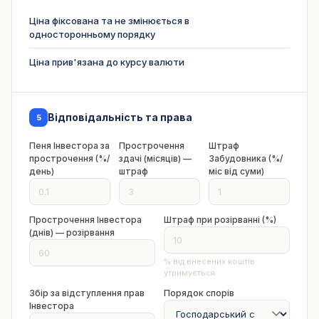
Ціна фіксована та не змінюється в
односторонньому порядку
Ціна прив'язана до курсу валюти
Відповідальність та права
5
Пеня Інвестора за
Прострочення
Штраф
прострочення (%/
здачі (місяців) —
Забудовника (%/
день)
штраф
міс від суми)
Прострочення Інвестора
Штраф при розірванні (%)
(днів) — розірвання
% від внесених коштів
утримується
Збір за відступлення прав
Порядок спорів
Інвестора