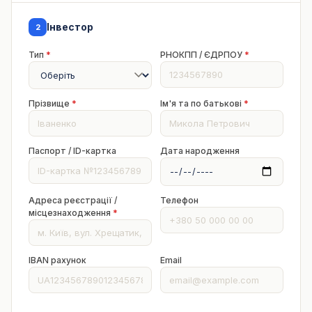
Інвестор
2
Тип
*
РНОКПП / ЄДРПОУ
*
Прізвище
*
Ім'я та по батькові
*
Паспорт / ID-картка
Дата народження
Адреса реєстрації /
Телефон
місцезнаходження
*
IBAN рахунок
Email