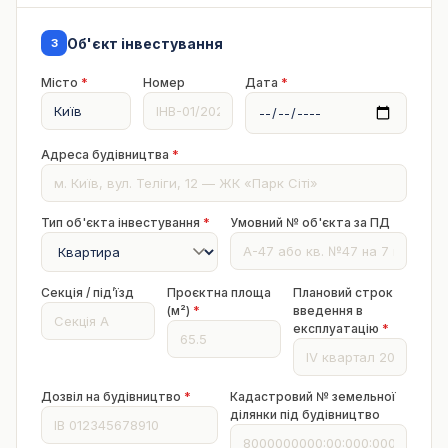
Об'єкт інвестування
3
Місто
*
Номер
Дата
*
Адреса будівництва
*
Тип об'єкта інвестування
*
Умовний № об'єкта за ПД
Секція / підʼїзд
Проєктна площа
Плановий строк
(м²)
*
введення в
експлуатацію
*
Дозвіл на будівництво
*
Кадастровий № земельної
ділянки під будівництво