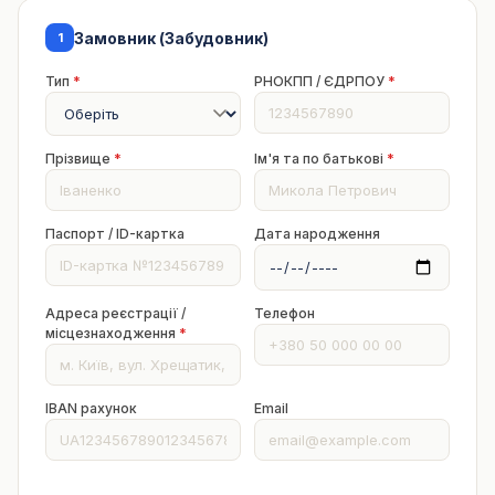
Замовник (Забудовник)
1
Тип
*
РНОКПП / ЄДРПОУ
*
Прізвище
*
Ім'я та по батькові
*
Паспорт / ID-картка
Дата народження
Адреса реєстрації /
Телефон
місцезнаходження
*
IBAN рахунок
Email